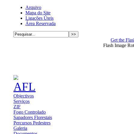
Arquivo
Mapa do Site
Ligações Úteis
Área Reservada
Get the Flas
Flash Image Ro
Objectivos
Serviços
ZIF
Fogo Controlado
Sapadores Florestais
Percursos Pedestres
Galeria
Documentos