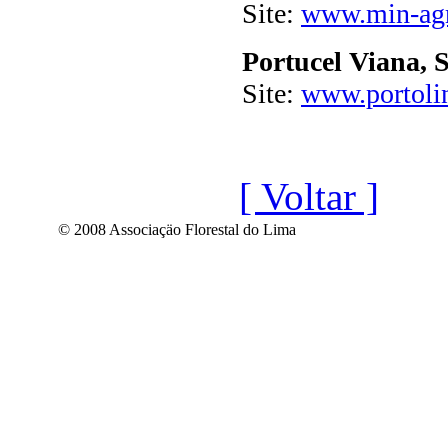
Site:
www.min-agri
Portucel Viana, 
Site:
www.portoli
[ Voltar ]
© 2008 Associaçäo Florestal do Lima