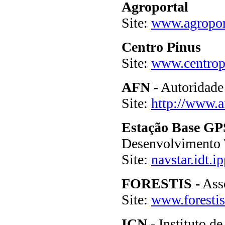
Agroportal
Site:
www.agroport
Centro Pinus
Site:
www.centrop
AFN -
Autoridade 
Site:
http://www.a
Estação Base GP
Desenvolvimento 
Site:
navstar.idt.ip
FORESTIS -
Asso
Site:
www.forestis
ICN -
Instituto d