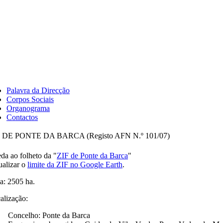
Palavra da Direcção
Corpos Sociais
Organograma
Contactos
 DE PONTE DA BARCA (Registo AFN N.º 101/07)
da ao folheto da "
ZIF de Ponte da Barca
"
ualizar o
limite da ZIF no Google Earth
.
a: 2505 ha.
alização:
Concelho: Ponte da Barca