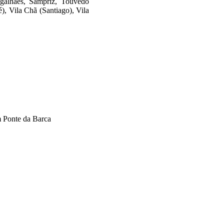
galhães, Sampriz, Touvedo
), Vila Chã (Santiago), Vila
m Ponte da Barca