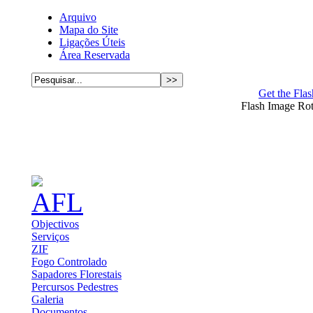
Arquivo
Mapa do Site
Ligações Úteis
Área Reservada
Get the Flas
Flash Image Ro
Objectivos
Serviços
ZIF
Fogo Controlado
Sapadores Florestais
Percursos Pedestres
Galeria
Documentos