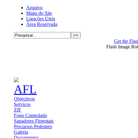
Arquivo
Mapa do Site
Ligações Úteis
Área Reservada
Get the Flas
Flash Image Ro
Objectivos
Serviços
ZIF
Fogo Controlado
Sapadores Florestais
Percursos Pedestres
Galeria
Documentos