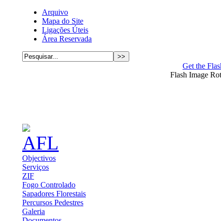
Arquivo
Mapa do Site
Ligações Úteis
Área Reservada
Get the Flas
Flash Image Ro
Objectivos
Serviços
ZIF
Fogo Controlado
Sapadores Florestais
Percursos Pedestres
Galeria
Documentos