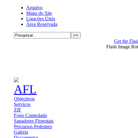
Arquivo
Mapa do Site
Ligações Úteis
Área Reservada
Get the Flas
Flash Image Ro
Objectivos
Serviços
ZIF
Fogo Controlado
Sapadores Florestais
Percursos Pedestres
Galeria
Documentos