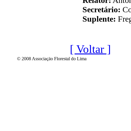
Relator:
Antón
Secretário:
Con
Suplente:
Freg
[ Voltar ]
© 2008 Associaçäo Florestal do Lima