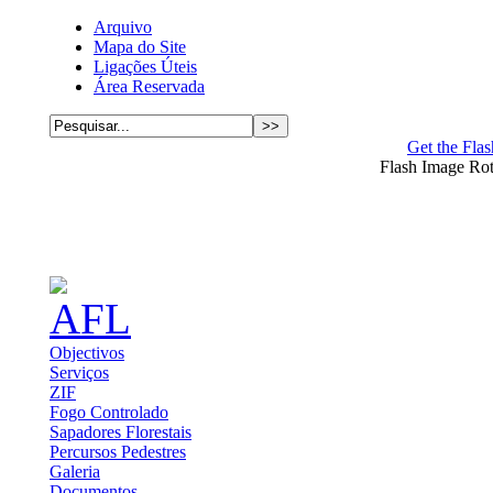
Arquivo
Mapa do Site
Ligações Úteis
Área Reservada
Get the Flas
Flash Image Ro
Objectivos
Serviços
ZIF
Fogo Controlado
Sapadores Florestais
Percursos Pedestres
Galeria
Documentos