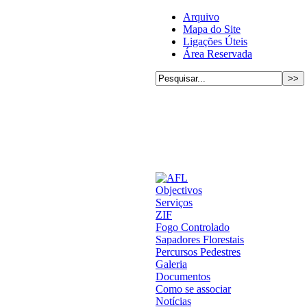
Arquivo
Mapa do Site
Ligações Úteis
Área Reservada
Objectivos
Serviços
ZIF
Fogo Controlado
Sapadores Florestais
Percursos Pedestres
Galeria
Documentos
Como se associar
Notícias