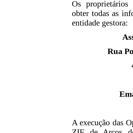
Os proprietários 
obter todas as in
entidade gestora:
As
Rua Poç
Ema
A execução das Op
ZIF de Arcos d