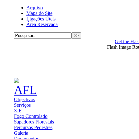
Arquivo
Mapa do Site
Ligações Úteis
Área Reservada
Get the Flas
Flash Image Ro
Objectivos
Serviços
ZIF
Fogo Controlado
Sapadores Florestais
Percursos Pedestres
Galeria
Documentos