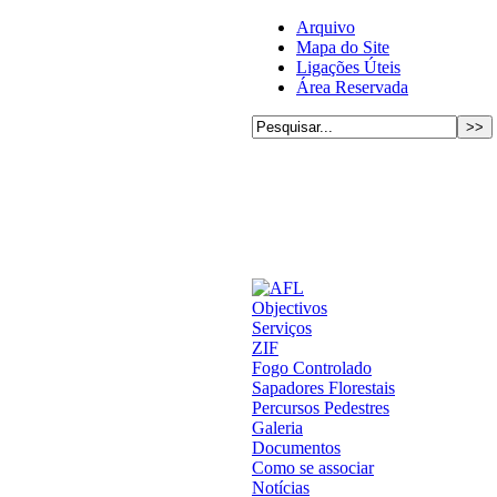
Arquivo
Mapa do Site
Ligações Úteis
Área Reservada
Objectivos
Serviços
ZIF
Fogo Controlado
Sapadores Florestais
Percursos Pedestres
Galeria
Documentos
Como se associar
Notícias