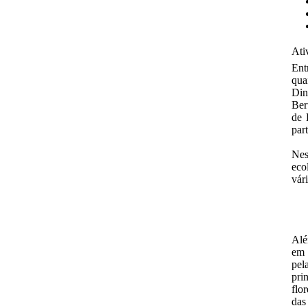
Ati
Ent
qua
Din
Ber
de 
par
Nes
eco
vár
Alé
em 
pel
pri
flo
das