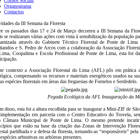
Corpos Sociais
Organograma
Contactos
vidades da III Semana da Floresta
re os passados dias 17 e 24 de Março decorreu a III Semana da Flor
is se realizaram várias ações com vista à sensibilização da população pa
amizada através do Gabinete Técnico Florestal de Ponte de Lima
tiandos e S. Pedro de Arcos com a colaboração da Associação Flores
Lima, Coopalima e Escola Profissional de Ponte de Lima, esta foi d
ticipação.
te contexto a Associação Florestal do Lima (AFL) pôs em prática 
lógica, compensando os recursos e materiais energéticos usados na sua
ias espécies florestais em áreas das freguesias de Fornelos e Serdedelo.
Pegada Ecológica da AFL
Inauguração da Mi
m disso, esta foi a altura escolhida para se inaugurar a Mini-ZIF de Sã
implementação em parceria com o Centro Educativo do Trovela, sen
a Câmara Municipal de Ponte de Lima. O mesmo pretende incutir 
ncípios que estão na base da criação das Zonas de Intervenção Flore
restal partilhada e a defesa da floresta, tornando-as “responsáveis” pel
 espécies arbustivas ou arbóreas presentes.