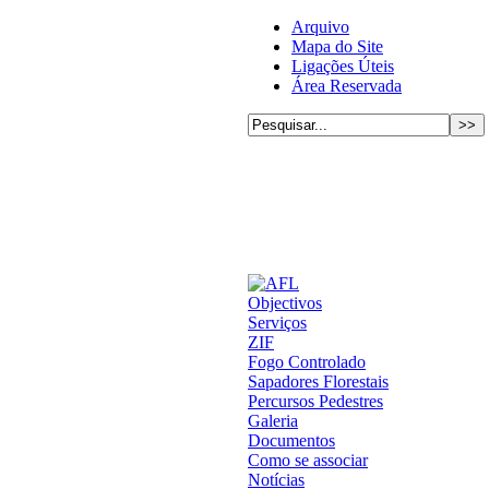
Arquivo
Mapa do Site
Ligações Úteis
Área Reservada
Objectivos
Serviços
ZIF
Fogo Controlado
Sapadores Florestais
Percursos Pedestres
Galeria
Documentos
Como se associar
Notícias